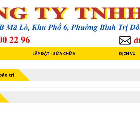
LẮP ĐẶT - SỬA CHỮA
DỊCH VỤ
ảo trì