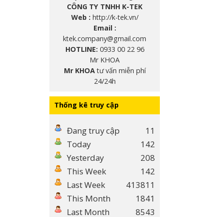
CÔNG TY TNHH K-TEK
Web :
http://k-tek.vn/
Email :
ktek.company@gmail.com
HOTLINE:
0933 00 22 96
Mr KHOA
Mr KHOA
tư vấn miễn phí
24/24h
Thống kê truy cập
Đang truy cập
11
Today
142
Yesterday
208
This Week
142
Last Week
413811
This Month
1841
Last Month
8543