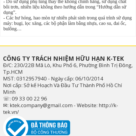
- Do sử dụng phụ tùng thay thế không chính hãng, sử dụng chất
bôi trơn, nhiên liệu không theo hướng dẫn trong “Hướng dẫn sử
dụng”.
- Các hư hỏng, hao mòn tự nhiên phát sinh trong quá trình sử dụng
máy: bugi, lọc xăng, các bộ phận làm bằng nhựa, cao su, đai ốc,
bulông…
CÔNG TY TRÁCH NHIỆM HỮU HẠN K-TEK
Đ/C: 230/22B Mã Lò, Khu Phố 6, Phường Bình Trị Đông,
Tp.HCM
MST: 0312957940 - Ngày cấp: 06/10/2014
Nơi cấp: Sở kế Hoạch Và Đầu Tư Thành Phố Hồ Chí
Minh
☏: 09 33 00 22 96
✉:
ktek.company@gmail.com
- Website:
http://k-
tek.vn/