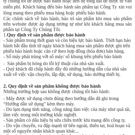
ty chúng tôi để được bảo hành hoặc liên hệ tổng đài để được tư vấn
miễn phí. Khách hàng đến bảo hành sản phẩm tại Công Ty xin vui
lòng mang theo phiếu mua hàng hoặc phiếu bảo hành.
Các chính sách về bảo hành, bảo trì sản phẩm khi mua sản phẩm
trên website được áp dụng tương tự như khi khách hàng mua sản
phẩm tại Công Ty Chúng Tôi.
1.
Quy định về sản phẩm được bảo hành
- Sản phẩm trong thời gian và còn hiệu lực bảo hành. Thời hạn bảo
hành bắt đầu tính từ ngày khách hàng mua sản phẩm được ghi trên
phiếu bảo hành hoặc căn cứ theo hợp đồng (hóa đơn) bán hàng.
- Số máy phải trùng với số máy/ số khung trên phiếu bảo hành
Sản phẩm bị hỏng do lỗi kỹ thuật của nhà sản xuất.
-
- Quý khách đã chấp hành đầy đủ những hướng dẫn của nhà sản
xuất về việc vận chuyển, lắp đặt, sử dụng, bảo dưỡng thiết bị.
2. Quy định về sản phẩm không được bảo hành
Những trường hợp sau không được chúng tôi bảo hành:
- Máy được sử dụng chưa đúng theo hướng dẫn đã ghi trong
“Hướng dẫn sử dụng” kèm theo máy.
- Do lạm dụng tính năng, công năng làm việc của máy như quá tải,
làm việc trong môi trường khắc nghiệt.
-
Sản phẩm có dấu hiệu bị sửa chữa trước khi mang đến công ty.
- Do vận chuyển, va đập mạnh từ bên ngoài, thiên tai, hoả hoạn và
một số nguyên nhân khách quan khác...